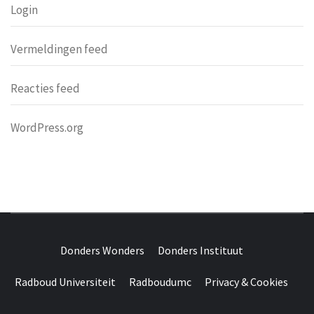
Login
Vermeldingen feed
Reacties feed
WordPress.org
DONDERS
OVER HERSENEN EN WETENSCHAP // ON BRAINS AND
SCIENCE
Donders Wonders
Donders Instituut
WONDERS
Radboud Universiteit
Radboudumc
Privacy & Cookies