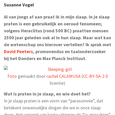
Susanne Vogel
Al van jongs af aan praat ik in mijn slaap. In je slaap
praten is een gebruikelijk en oeroud fenomeen;
volgens Heraclitus (rond 500 BC) praatten mensen
2500 jaar geleden ook al in hun slaap. Maar wat kan
de wetenschap ons hierover vertellen? Ik sprak met
David Peeters
, promovendus en taalonderzoeker
bij het Donders en Max Planck Instituut.
Foto
gemaakt door
rachel CALAMUSA
(
CC-BY-SA-2.0
licentie)
Wat is praten in je slaap, en wie doet het?
In je slaap praten is een vorm van “parasomnie”, dat
betekent onwenselijke dingen die we in onze slaap
doen. Het varieert van korte uitingen als “ja, misschien”