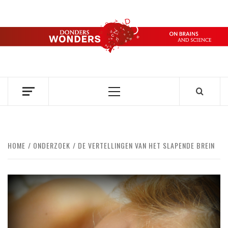
Ga
naar
de
DONDERS
inhoud
OVER HERSENEN EN WETENSCHAP // ON BRAINS AND
SCIENCE
WONDERS
Primair
menu
HOME
ONDERZOEK
DE VERTELLINGEN VAN HET SLAPENDE BREIN