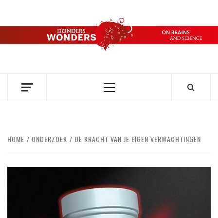
Ga
naar
de
DONDERS
inhoud
OVER HERSENEN EN WETENSCHAP // ON BRAINS AND
SCIENCE
WONDERS
Primair
menu
HOME
ONDERZOEK
DE KRACHT VAN JE EIGEN VERWACHTINGEN