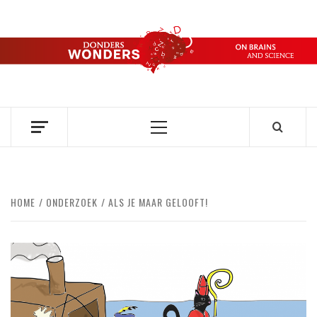
Ga
naar
de
DONDERS
inhoud
OVER HERSENEN EN WETENSCHAP // ON BRAINS AND
SCIENCE
WONDERS
Primair
menu
HOME
ONDERZOEK
ALS JE MAAR GELOOFT!