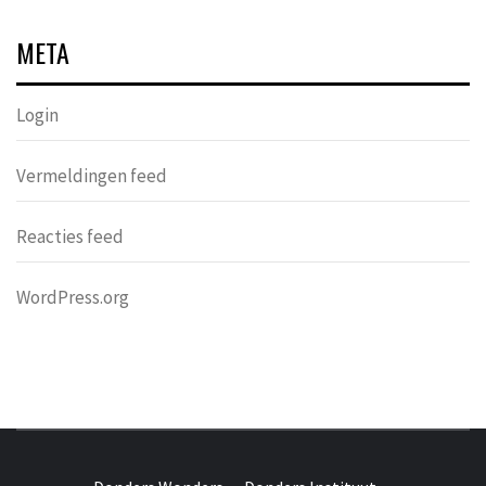
META
Login
Vermeldingen feed
Reacties feed
WordPress.org
DONDERS
OVER HERSENEN EN WETENSCHAP // ON BRAINS AND
SCIENCE