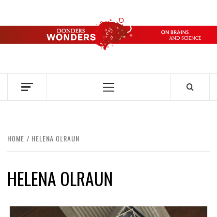
Ga
naar
de
DONDERS
inhoud
OVER HERSENEN EN WETENSCHAP // ON BRAINS AND
SCIENCE
WONDERS
Primair
menu
HOME
HELENA OLRAUN
HELENA OLRAUN