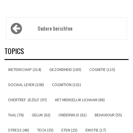
Berichtennavigatie
Oudere berichten
TOPICS
WETENSCHAP (314)
GEZONDHEID (185)
COGNITIE (115)
SOCIAAL LEVEN (108)
COGNITION (101)
OVERTREF JEZELF (97)
HET MENSELIJK LICHAAM (88)
TAAL (76)
GELUK (62)
ONDERWIJS (61)
BEHAVIOUR (55)
STRESS (48)
TECH (35)
ETEN (25)
EMOTIE (17)