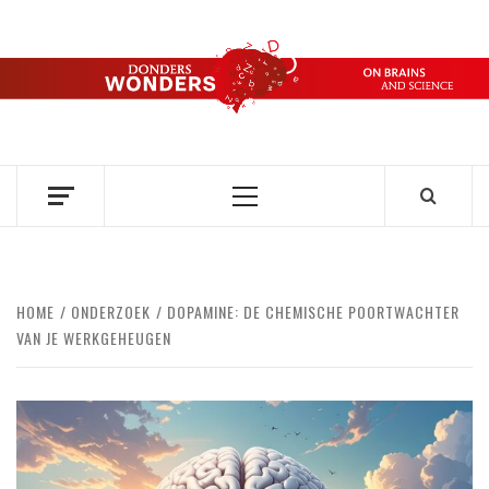
Ga
naar
de
DONDERS
inhoud
OVER HERSENEN EN WETENSCHAP // ON BRAINS AND
SCIENCE
WONDERS
Primair
menu
HOME
ONDERZOEK
DOPAMINE: DE CHEMISCHE POORTWACHTER
VAN JE WERKGEHEUGEN