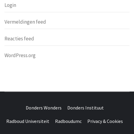
Login
Vermeldingen feed
Reacties feed
WordPress.org
DONDERS
OVER HERSENEN EN WETENSCHAP // ON BRAINS AND
SCIENCE
Donders Wonders
Donders Instituut
WONDERS
Radboud Universiteit
Radboudumc
Privacy & Cookies