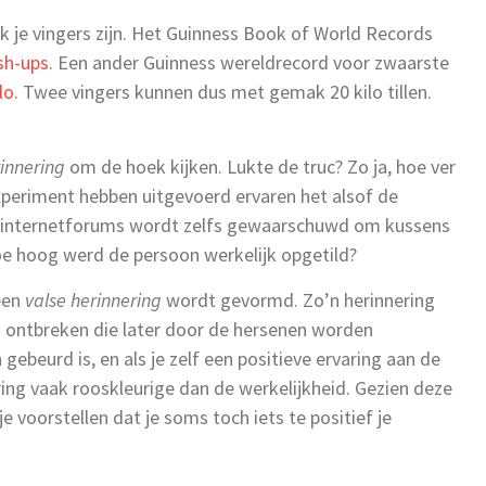
erk je vingers zijn. Het Guinness Book of World Records
sh-ups
. Een ander Guinness wereldrecord voor zwaarste
lo.
Twee vingers kunnen dus met gemak 20 kilo tillen.
rinnering
om de hoek kijken. Lukte de truc? Zo ja, hoe ver
eriment hebben uitgevoerd ervaren het alsof de
Op internetforums wordt zelfs gewaarschuwd om kussens
oe hoog werd de persoon werkelijk opgetild?
 een
valse herinnering
wordt gevormd. Zo’n herinnering
g ontbreken die later door de hersenen worden
gebeurd is, en als je zelf een positieve ervaring aan de
ing vaak rooskleurige dan de werkelijkheid. Gezien deze
e voorstellen dat je soms toch iets te positief je