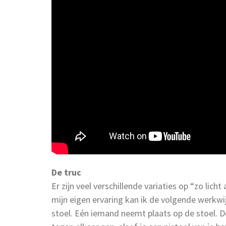
De truc
Er zijn veel verschillende variaties op “zo lich
mijn eigen ervaring kan ik de volgende werkwi
stoel. Eén iemand neemt plaats op de stoel. 