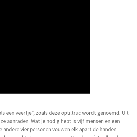
t als een veertje”, zoals deze optiltruc wordt genoemd. Uit
jze aanraden. Wat je nodig hebt is vijf mensen en een
De andere vier personen vouwen elk apart de handen