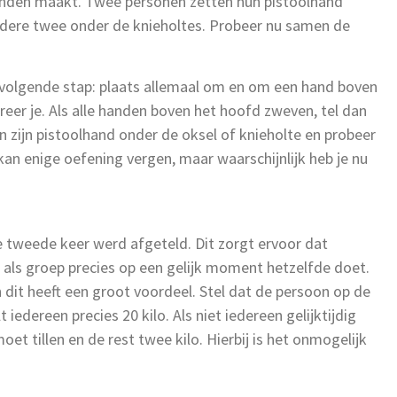
 handen maakt. Twee personen zetten hun pistoolhand
ndere twee onder de knieholtes. Probeer nu samen de
e volgende stap: plaats allemaal om en om een hand boven
eer je. Als alle handen boven het hoofd zweven, tel dan
een zijn pistoolhand onder de oksel of knieholte en probeer
kan enige oefening vergen, maar waarschijnlijk heb je nu
de tweede keer werd afgeteld. Dit zorgt ervoor dat
 als groep precies op een gelijk moment hetzelfde doet.
dit heeft een groot voordeel. Stel dat de persoon op de
lt iedereen precies 20 kilo. Als niet iedereen gelijktijdig
et tillen en de rest twee kilo. Hierbij is het onmogelijk