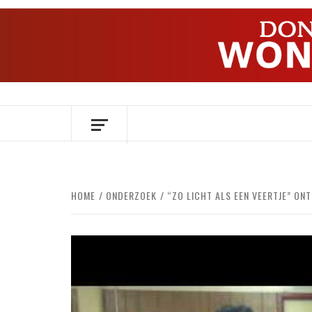
Ga
naar
de
inhoud
OVER HERSENEN EN WETENSCHAP // O
HOME
ONDERZOEK
“ZO LICHT ALS EEN VEERTJE” O