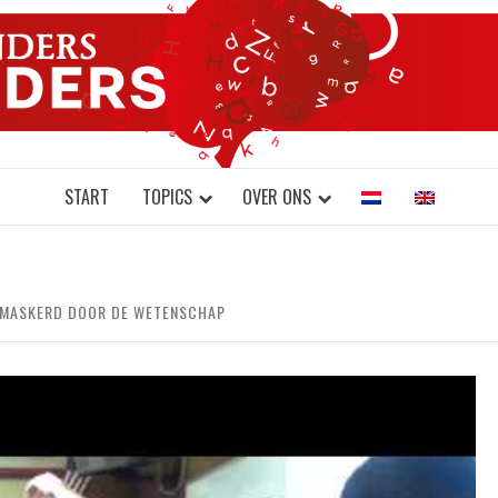
DONDERS W
N BRAINS AND SCIENCE
START
TOPICS
OVER ONS
NTMASKERD DOOR DE WETENSCHAP