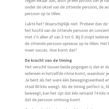
tegen elkaar aan, alsof je een pistool van je
onder de oksel van de zittende persoon, de a
persoon op te tillen.
Lukte het? Waarschijnlijk niet. Probeer dan d
het hoofd van de zittende persoon en concentr
met z’n allen af van 3 tot 0. Bij 0 stopt ieder
de zittende persoon opnieuw op te tillen. Het 
meer succes. Hoe komt dat?
De kracht van de timing
Het verschil tussen beide pogingen is dat er 
iedereen in hetzelfde ritme komt, waardoor je
Je bent als het ware één bewegingseenheid en 
stoel 80 kilo weegt. Als de timing perfect is, ti
beweegt, kan het zijn dat één iemand 74 kilo mo
dat de persoon omhoog komt.