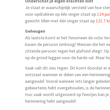
Onderschat je eigen krachten niet
Je staat er waarschijnlijk versteld van hoe st
voor opdrukken op één vinger staat op
124 pu
gewicht tillen met één vinger staat op
121.7 ki
Geheugen
Als laatste komt er het fenomeen de
valse he
kwam de persoon omhoog? Mensen die het exp
zittende persoon tegen het plafond vliegt. 
op de grond leggen voor de harde val. Maar h
Vaak valt dit vies tegen. Dit komt doordat er
ontstaat wanneer er delen van een herinnerin
aangevuld. Vooral wanneer iets langer geleden 
gebeurtenis hebt overgehouden, is de herinner
truc vaak wordt uitgevoerd op feestjes kan je j
herinnering hebt aangevuld!