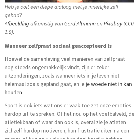
Heb je ooit een diepe dialoog met je innerlijke zelf
gehad?
Afbeelding
afkomstig van
Gerd Altmann
en
Pixabay
(
CC0
1.0
).
Wanneer zelfpraat sociaal geaccepteerd is
Hoewel de samenleving veel manieren van zelfpraat
nog steeds ongemakkelijk vindt, zijn er zeker
uitzonderingen, zoals wanneer iets in je leven niet
helemaal zoals gepland gaat, en je
je woede niet in kan
houden
.
Sport is ook iets wat ons er vaak toe zet onze emoties
hardop uit te spreken. Of het nou op het voetbalveld, de
atletiekbaan of waar dan ook is, overal zie je atleten
zichzelf hardop motiveren, hun frustratie uiten na een
misser, of hun geluk als ze hun doel bereikt hebben.