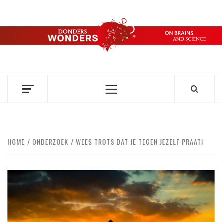
Ga
naar
de
DONDERS
inhoud
OVER HERSENEN EN WETENSCHAP // ON BRAINS AND
SCIENCE
WONDERS
Primair
menu
HOME
ONDERZOEK
WEES TROTS DAT JE TEGEN JEZELF PRAAT!