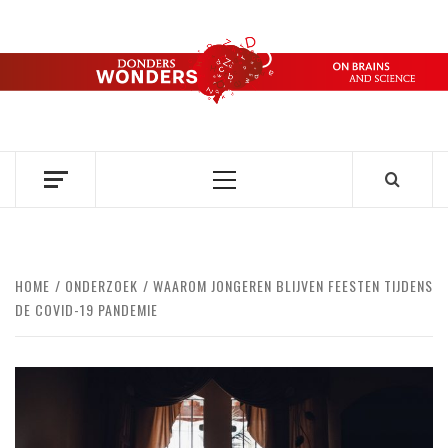
Ga
naar
de
DONDERS
inhoud
OVER HERSENEN EN WETENSCHAP // ON BRAINS AND
SCIENCE
WONDERS
Primair
menu
HOME
ONDERZOEK
WAAROM JONGEREN BLIJVEN FEESTEN TIJDENS
DE COVID-19 PANDEMIE