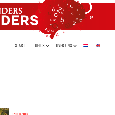
DONDERS W
N BRAINS AND SCIENCE
START
TOPICS
OVER ONS
ONDERZOEK