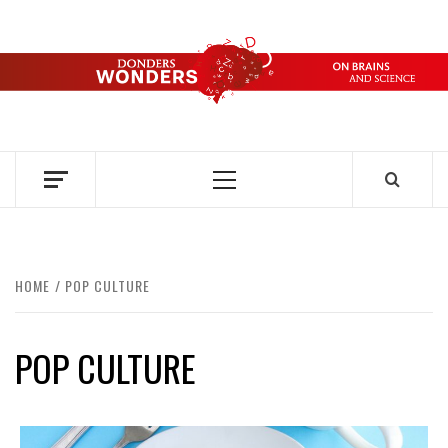
Ga
naar
de
DONDERS
inhoud
OVER HERSENEN EN WETENSCHAP // ON BRAINS AND
SCIENCE
WONDERS
Primair
menu
HOME
POP CULTURE
POP CULTURE