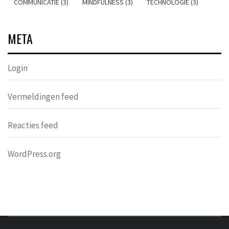
COMMUNICATIE (3)
MINDFULNESS (3)
TECHNOLOGIE (3)
META
Login
Vermeldingen feed
Reacties feed
WordPress.org
DONDERS
OVER HERSENEN EN WETENSCHAP // ON BRAINS AND