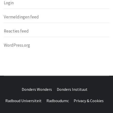
Login
Vermeldingen feed
Reacties feed
WordPress.org
DONDERS
OVER HERSENEN EN WETENSCHAP // ON BRAINS AND
SCIENCE
Donders Wonders
Donders Instituut
WONDERS
Radboud Universiteit
Radboudumc
Privacy & Cookies