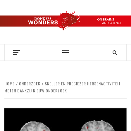
Ga
naar
de
DONDERS
inhoud
OVER HERSENEN EN WETENSCHAP // ON BRAINS AND
SCIENCE
WONDERS
Primair
menu
HOME
ONDERZOEK
SNELLER EN PRECIEZER HERSENACTIVITEIT
METEN DANKZIJ NIEUW ONDERZOEK