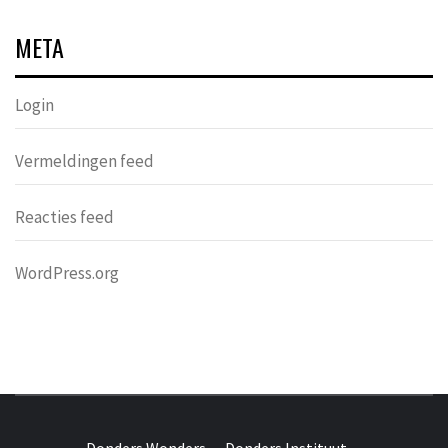
META
Login
Vermeldingen feed
Reacties feed
WordPress.org
DONDERS
OVER HERSENEN EN WETENSCHAP // ON BRAINS AND
SCIENCE
Donders Wonders
Donders Instituut