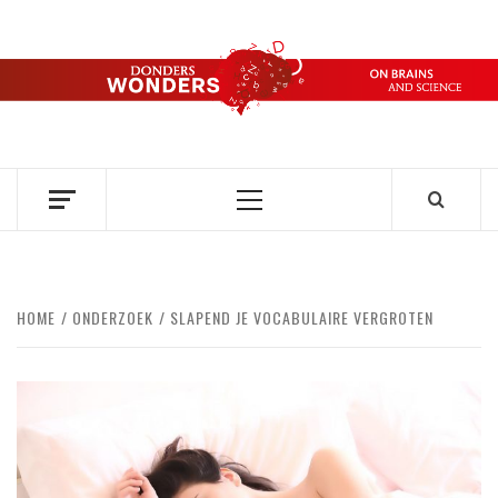
Ga
naar
de
DONDERS
inhoud
OVER HERSENEN EN WETENSCHAP // ON BRAINS AND
SCIENCE
WONDERS
Primair
menu
HOME
ONDERZOEK
SLAPEND JE VOCABULAIRE VERGROTEN