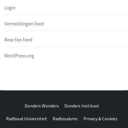
Login
Vermeldingen feed
Reacties feed
WordPress.org
DONDERS
OVER HERSENEN EN WETENSCHAP // ON BRAINS AND
SCIENCE
Donders Wonders
Donders Instituut
WONDERS
Radboud Universiteit
Radboudumc
Privacy & Cookies