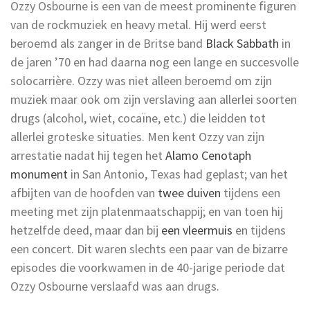
Ozzy Osbourne is een van de meest prominente figuren
van de rockmuziek en heavy metal. Hij werd eerst
beroemd als zanger in de Britse band
Black Sabbath
in
de jaren ’70 en had daarna nog een lange en succesvolle
solocarrière. Ozzy was niet alleen beroemd om zijn
muziek maar ook om zijn verslaving aan allerlei soorten
drugs (alcohol, wiet, cocaïne, etc.) die leidden tot
allerlei groteske situaties. Men kent Ozzy van zijn
arrestatie nadat hij tegen het
Alamo Cenotaph
monument
in San Antonio, Texas had geplast; van het
afbijten van de hoofden van
twee duiven
tijdens een
meeting met zijn platenmaatschappij; en van toen hij
hetzelfde deed, maar dan bij
een vleermuis
en tijdens
een concert. Dit waren slechts een paar van de bizarre
episodes die voorkwamen in de 40-jarige periode dat
Ozzy Osbourne verslaafd was aan drugs.