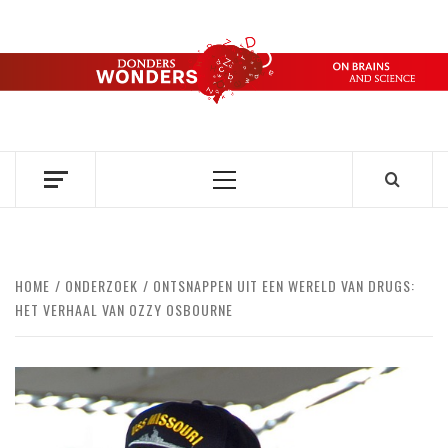
Ga
naar
de
DONDERS
inhoud
OVER HERSENEN EN WETENSCHAP // ON BRAINS AND
SCIENCE
WONDERS
Primair
menu
HOME
ONDERZOEK
ONTSNAPPEN UIT EEN WERELD VAN DRUGS:
HET VERHAAL VAN OZZY OSBOURNE