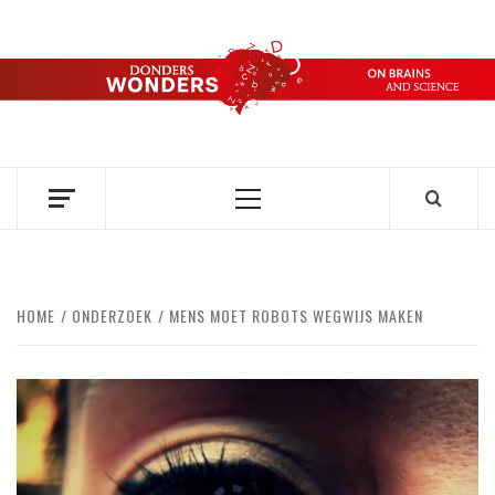
Ga
naar
de
DONDERS
inhoud
OVER HERSENEN EN WETENSCHAP // ON BRAINS AND
SCIENCE
WONDERS
Primair
menu
HOME
ONDERZOEK
MENS MOET ROBOTS WEGWIJS MAKEN