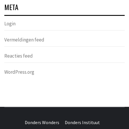
META
Login
Vermeldingen feed
Reacties feed
WordPress.org
DONDERS
OVER HERSENEN EN WETENSCHAP // ON BRAINS AND
SCIENCE
Donders Wonders
Donders Instituut
WONDERS