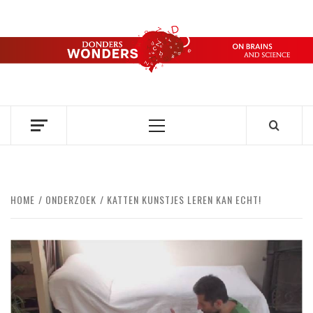
Ga
naar
de
DONDERS
inhoud
OVER HERSENEN EN WETENSCHAP // ON BRAINS AND
SCIENCE
WONDERS
Primair
menu
HOME
ONDERZOEK
KATTEN KUNSTJES LEREN KAN ECHT!