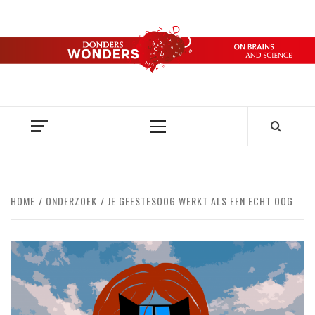
Ga
naar
de
DONDERS
inhoud
OVER HERSENEN EN WETENSCHAP // ON BRAINS AND
SCIENCE
WONDERS
Primair
menu
HOME
ONDERZOEK
JE GEESTESOOG WERKT ALS EEN ECHT OOG