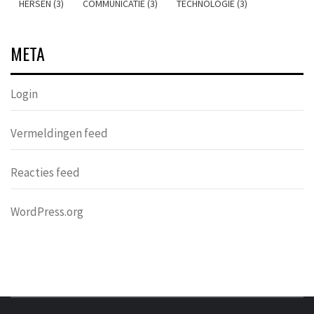
HERSEN (3)
COMMUNICATIE (3)
TECHNOLOGIE (3)
META
Login
Vermeldingen feed
Reacties feed
WordPress.org
DONDERS
OVER HERSENEN EN WETENSCHAP // ON BRAINS AND