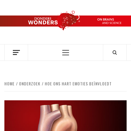
Ga
naar
de
DONDERS
inhoud
OVER HERSENEN EN WETENSCHAP // ON BRAINS AND
SCIENCE
WONDERS
Primair
menu
HOME
ONDERZOEK
HOE ONS HART EMOTIES BEÏNVLOEDT