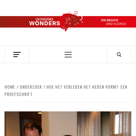
Ga
naar
de
DONDERS
inhoud
OVER HERSENEN EN WETENSCHAP // ON BRAINS AND
SCIENCE
WONDERS
Primair
menu
HOME
ONDERZOEK
HOE HET VERLEDEN HET HEDEN VORMT: EEN
PROEFSCHRIFT