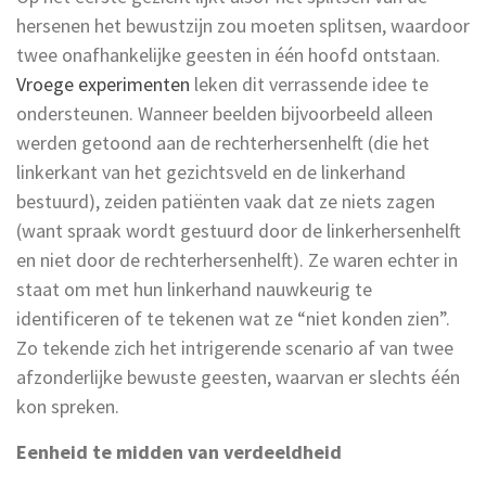
hersenen
het bewustzijn zou moeten splitsen, waardoor
twee onafhankelijke geesten in één hoofd ontstaan.
Vroege experimenten
leken
dit verrassende idee te
ondersteunen. Wanneer beelden bijvoorbeeld alleen
werden getoond
aan de rechterhersenhelft
(die
het
linker
kant
van het
gezichtsveld en de l
inkerhand
bestuurd)
,
zeiden
patiënten vaak
dat ze
niets zagen
(
wa
nt spraak wordt gestuurd door de
linkerhersenhelft
en niet door
de rec
hterhersenhelft
). Ze waren echter in
staat om met hun linkerhand nauwkeurig te
identificeren of te tekenen wat ze “niet konden zien”.
Zo tekende zich het intrigerende scenario af van twee
afzonderlijke bewuste geesten, waarvan er slechts één
kon spreken.
Eenheid te midden van verdeeldheid