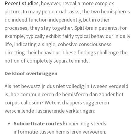
Recen
t studies
, however,
reveal
a more complex
picture. In many perceptual tasks, the two hemispheres
do indeed function independently, but in other
processes, they stay together. Split-brain patients, for
example, typically
exhibit
fairly typical
behaviou
r
in daily
life,
indicating
a single, cohesive consciousness
directing their
behaviou
r
.
These findings challenge the
notion of
completely separate
minds
.
De kloof overbruggen
Als het bewustzijn dus niet volledig in tweeën verdeeld
is, hoe communiceren de hemisferen dan zonder het
corpus callosum? Wetenschappers suggereren
verschillende fascinerende verklaringen:
Subcorticale routes
kunnen nog steeds
informatie tussen hemisferen vervoeren.