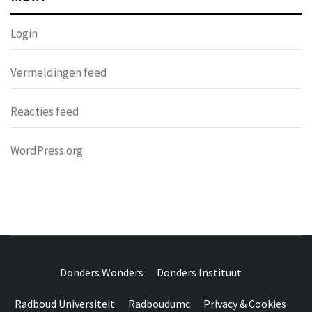
Login
Vermeldingen feed
Reacties feed
WordPress.org
DONDERS
OVER HERSENEN EN WETENSCHAP // ON BRAINS AND
SCIENCE
Donders Wonders
Donders Instituut
WONDERS
Radboud Universiteit
Radboudumc
Privacy & Cookies