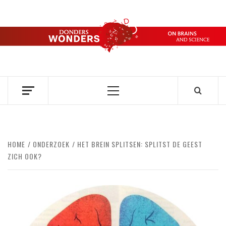
Ga
naar
de
DONDERS
inhoud
OVER HERSENEN EN WETENSCHAP // ON BRAINS AND
SCIENCE
WONDERS
Primair
menu
HOME
ONDERZOEK
HET BREIN SPLITSEN: SPLITST DE GEEST
ZICH OOK?