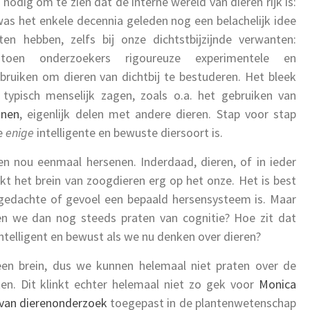
dig om te zien dat de interne wereld van dieren rijk is:
s het enkele decennia geleden nog een belachelijk idee
n hebben, zelfs bij onze dichtstbijzijnde verwanten:
toen onderzoekers rigoureuze experimentele en
ruiken om dieren van dichtbij te bestuderen. Het bleek
ypisch menselijk zagen, zoals o.a. het gebruiken van
onen
, eigenlijk delen met andere dieren. Stap voor stap
e
enige
intelligente en bewuste diersoort is.
ben nou eenmaal hersenen. Inderdaad, dieren, of in ieder
jkt het brein van zoogdieren erg op het onze. Het is best
 gedachte of gevoel een bepaald hersensysteem is. Maar
en we dan nog steeds praten van cognitie? Hoe zit dat
intelligent en bewust als we nu denken over dieren?
een brein, dus we kunnen helemaal niet praten over de
en. Dit klinkt echter helemaal niet zo gek voor
Monica
van dierenonderzoek
toegepast in de plantenwetenschap