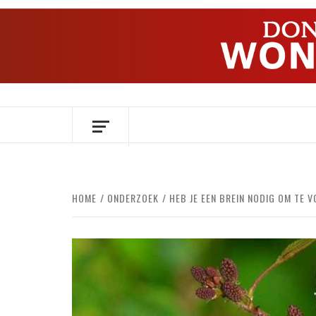
Ga
naar
de
inhoud
OVER HERSENEN EN WETENSCHAP // O
HOME
ONDERZOEK
HEB JE EEN BREIN NODIG OM TE V