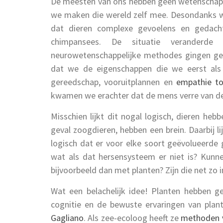
De meesten van ons hebben geen wetenschap no
we maken die wereld zelf mee. Desondanks wa
dat dieren complexe gevoelens en gedachte
chimpansees. De situatie veranderde 
neurowetenschappelijke methodes gingen geb
dat we de eigenschappen die we eerst als t
gereedschap, vooruitplannen en
empathie t
kwamen we erachter dat de mens verre van d
Misschien lijkt dit nogal logisch, dieren heb
geval zoogdieren, hebben een brein. Daarbij li
logisch dat er voor elke soort geëvolueerde
wat als dat hersensysteem er niet is? Kunn
bijvoorbeeld dan met planten? Zijn die net zo 
Wat een belachelijk idee! Planten hebben g
cognitie en de bewuste ervaringen van plant
Gagliano
. Als zee-ecoloog heeft ze
methoden 