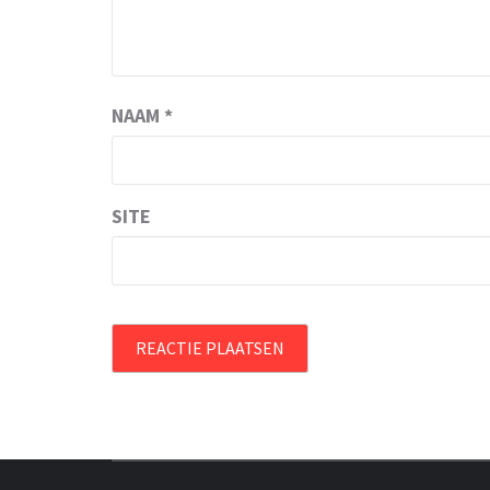
NAAM
*
SITE
OVER HERSENEN EN WETENSCHAP // O