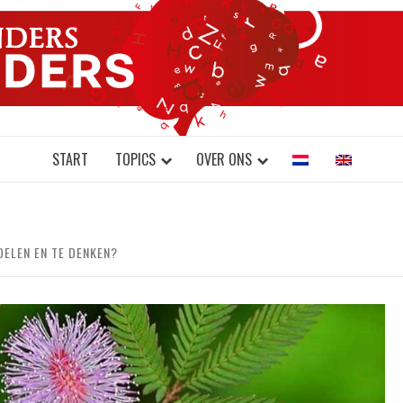
DONDERS W
N BRAINS AND SCIENCE
START
TOPICS
OVER ONS
OELEN EN TE DENKEN?