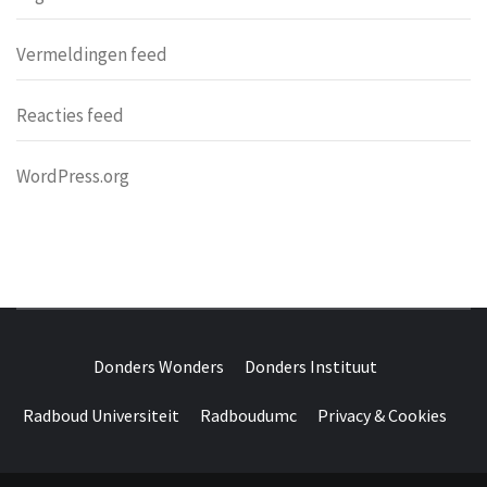
Vermeldingen feed
Reacties feed
WordPress.org
DONDERS
OVER HERSENEN EN WETENSCHAP // ON BRAINS AND
SCIENCE
Donders Wonders
Donders Instituut
WONDERS
Radboud Universiteit
Radboudumc
Privacy & Cookies