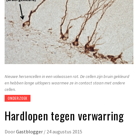
Nieuwe hersencellen in een volwassen rat. De cellen zijn bruin gekleurd
en hebben lange uitlopers waarmee ze in contact staan met andere
cellen.
ONDERZOEK
Hardlopen tegen verwarring
Door
Gastblogger
/
24 augustus 2015