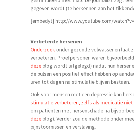
gestimuleerd met TMS. De journalist zegt een 
gegeven wordt (te herkennen aan het tikkende g
[embedyt] http://www.youtube.com/watch?v
Verbeterde hersenen
Onderzoek
onder gezonde volwassenen laat z
verbeteren. Proefpersonen waren bijvoorbeeld 
deze
blog wordt uitgelegd) nadat hun hersen
de pulsen een positief effect hebben op aandac
uren tot dagen na stimulatie blijven bestaan.
Ook voor mensen met een depressie kan hersen
stimulatie verbeteren, zelfs als medicatie niet 
om patiënten met hersenschade na bijvoorbeel
deze
blog). Verder zou de methode onder meer 
pijnstoornissen en verslaving.