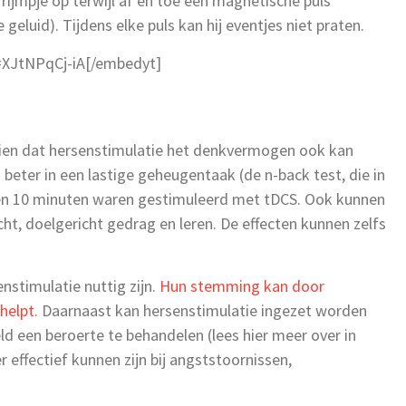
rijmpje op terwijl af en toe een magnetische puls
eluid). Tijdens elke puls kan hij eventjes niet praten.
=XJtNPqCj-iA[/embedyt]
ien dat hersenstimulatie het denkvermogen ook kan
beter in een lastige geheugentaak (de n-back test, die in
en 10 minuten waren gestimuleerd met tDCS. Ook kunnen
ht, doelgericht gedrag en leren. De effecten kunnen zelfs
stimulatie nuttig zijn.
Hun stemming kan door
helpt.
Daarnaast kan hersenstimulatie ingezet worden
d een beroerte te behandelen (lees hier meer over in
effectief kunnen zijn bij angststoornissen,