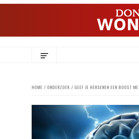
Ga
naar
de
inhoud
OVER HERSENEN EN WETENSCHAP // O
HOME
ONDERZOEK
GEEF JE HERSENEN EEN BOOST ME