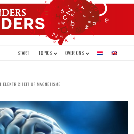
DONDERS W
N BRAINS AND SCIENCE
START
TOPICS
OVER ONS
T ELEKTRICITEIT OF MAGNETISME