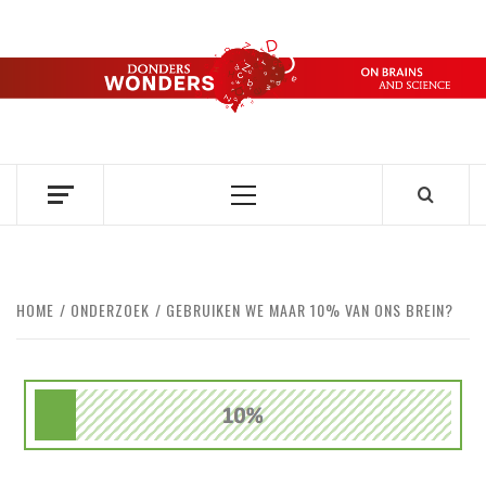
Ga
naar
de
DONDERS
inhoud
OVER HERSENEN EN WETENSCHAP // ON BRAINS AND
SCIENCE
WONDERS
Primair
menu
HOME
ONDERZOEK
GEBRUIKEN WE MAAR 10% VAN ONS BREIN?