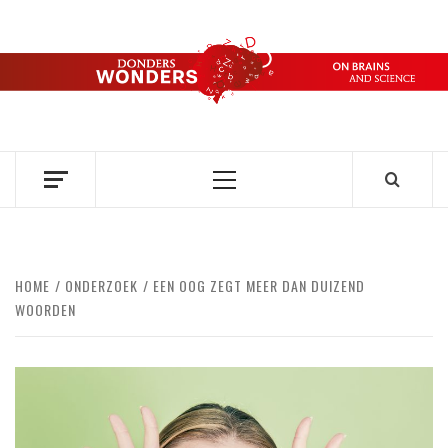
Ga
naar
de
DONDERS
inhoud
OVER HERSENEN EN WETENSCHAP // ON BRAINS AND
SCIENCE
WONDERS
Primair
menu
HOME
ONDERZOEK
EEN OOG ZEGT MEER DAN DUIZEND
WOORDEN