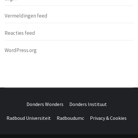
Vermeldingen feed
Reacties feed
WordPress.org
DONDERS
OVER HERSENEN EN WETENSCHAP // ON BRAINS AND
SCIENCE
Donders Wonders
Donders Instituut
WONDERS
Radboud Universiteit
Radboudumc
Privacy & Cookies