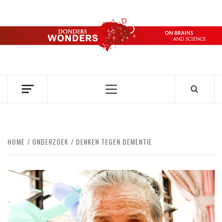
Ga
naar
de
DONDERS
inhoud
OVER HERSENEN EN WETENSCHAP // ON BRAINS AND
SCIENCE
WONDERS
Primair
menu
HOME
ONDERZOEK
DENKEN TEGEN DEMENTIE