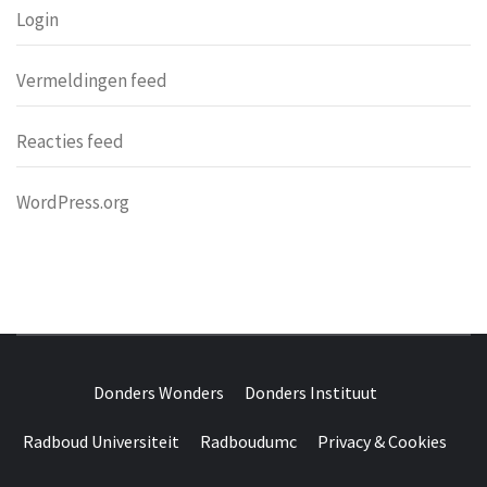
Login
Vermeldingen feed
Reacties feed
WordPress.org
DONDERS
OVER HERSENEN EN WETENSCHAP // ON BRAINS AND
SCIENCE
Donders Wonders
Donders Instituut
WONDERS
Radboud Universiteit
Radboudumc
Privacy & Cookies