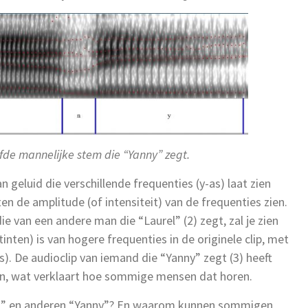
fde mannelijke stem die “Yanny” zegt.
n geluid die verschillende frequenties (y-as) laat zien
aten de amplitude (of intensiteit) van de frequenties zien.
 die van een andere man die “Laurel” (2) zegt, zal je zien
nten) is van hogere frequenties in de originele clip, met
s). De audioclip van iemand die “Yanny” zegt (3) heeft
en, wat verklaart hoe sommige mensen dat horen.
” en anderen “Yanny”? En waarom kunnen sommigen