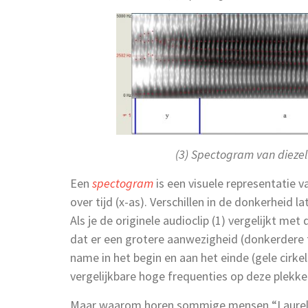
(3) Spectogram van diezel
Een
spectogram
is een visuele representatie va
over tijd (x-as). Verschillen in de donkerheid l
Als je de originele audioclip (1) vergelijkt met
dat er een grotere aanwezigheid (donkerdere ti
name in het begin en aan het einde (gele cirkel
vergelijkbare hoge frequenties op deze plekk
Maar waarom horen sommige mensen “Laurel