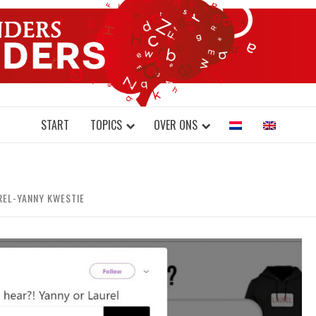
DONDERS W
N BRAINS AND SCIENCE
START
TOPICS
OVER ONS
REL-YANNY KWESTIE