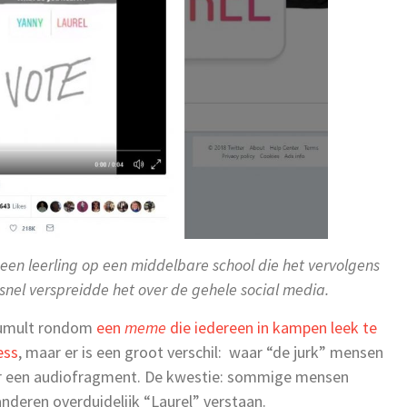
en leerling op een middelbare school die het vervolgens
nel verspreidde het over de gehele social media.
tumult rondom
een
meme
die iedereen in kampen leek te
ess
, maar er is een groot verschil: waar “de jurk” mensen
keer een audiofragment. De kwestie: sommige mensen
nderen overduidelijk “Laurel” verstaan.