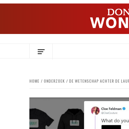
Ga
naar
de
inhoud
OVER HERSENEN EN WETENSCHAP // O
HOME
ONDERZOEK
DE WETENSCHAP ACHTER DE LAU