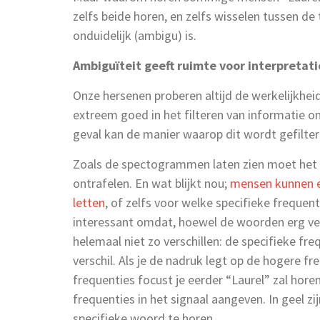
zelfs beide horen, en zelfs wisselen tussen d
onduidelijk (ambigu) is.
Ambiguïteit geeft ruimte voor interpretati
Onze hersenen proberen altijd de werkelijkheid
extreem goed in het filteren van informatie om
geval kan de manier waarop dit wordt gefilter
Zoals de spectogrammen laten zien moet het 
ontrafelen. En wat blijkt nou;
mensen kunnen er
letten
, of zelfs voor welke specifieke frequent
interessant omdat, hoewel de woorden erg vers
helemaal niet zo verschillen: de specifieke fre
verschil. Als je de nadruk legt op de hogere fre
frequenties focust je eerder “Laurel” zal horen
frequenties in het signaal aangeven. In geel 
specifieke woord te horen.