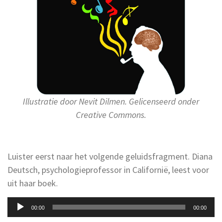
Illustratie door Nevit Dilmen. Gelicenseerd onder
Creative Commons.
Luister eerst naar het volgende geluidsfragment. Diana
Deutsch, psychologieprofessor in Californië, leest voor
uit haar boek.
Audiospeler
00:00
00:00