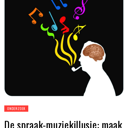
ONDERZOEK
De spraak-muziekillusie: maak