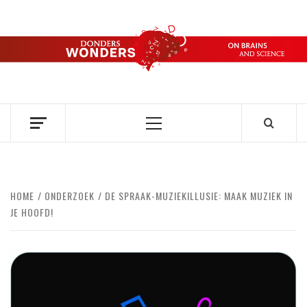
Ga
naar
de
DONDERS
inhoud
OVER HERSENEN EN WETENSCHAP // ON BRAINS AND
SCIENCE
WONDERS
Primair
menu
HOME
ONDERZOEK
DE SPRAAK-MUZIEKILLUSIE: MAAK MUZIEK IN
JE HOOFD!