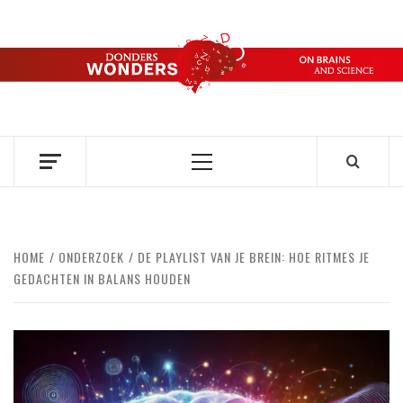
Ga
naar
de
DONDERS
inhoud
OVER HERSENEN EN WETENSCHAP // ON BRAINS AND
SCIENCE
WONDERS
Primair
menu
HOME
ONDERZOEK
DE PLAYLIST VAN JE BREIN: HOE RITMES JE
GEDACHTEN IN BALANS HOUDEN