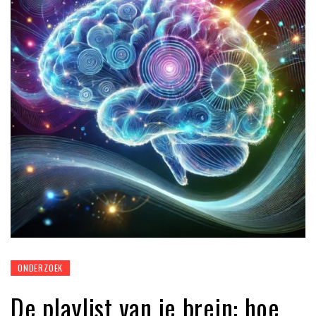
ONDERZOEK
De playlist van je brein: hoe