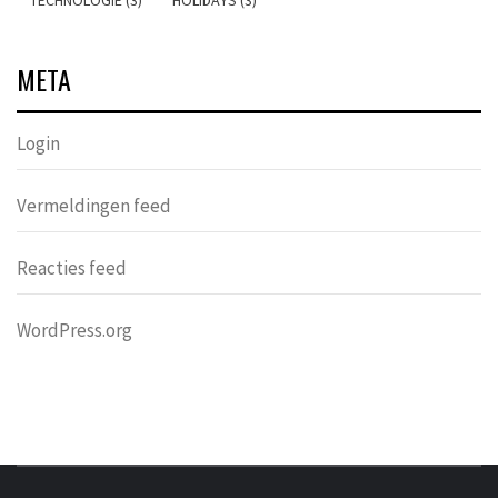
TECHNOLOGIE (3)
HOLIDAYS (3)
META
Login
Vermeldingen feed
Reacties feed
WordPress.org
DONDERS
OVER HERSENEN EN WETENSCHAP // ON BRAINS AND