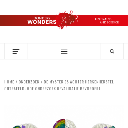
Ga
naar
de
DONDERS
inhoud
OVER HERSENEN EN WETENSCHAP // ON BRAINS AND
SCIENCE
WONDERS
Primair
menu
HOME
ONDERZOEK
DE MYSTERIES ACHTER HERSENHERSTEL
ONTRAFELD: HOE ONDERZOEK REVALIDATIE BEVORDERT