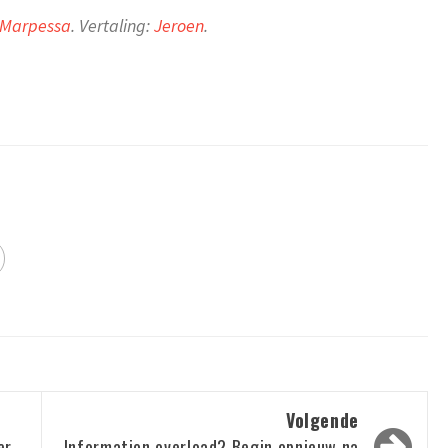
Marpessa
. Vertaling:
Jeroen
.
Volgende
er
Information overload? Begin opnieuw na