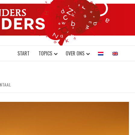
DONDERS W
N BRAINS AND SCIENCE
START
TOPICS
OVER ONS
NTAAL