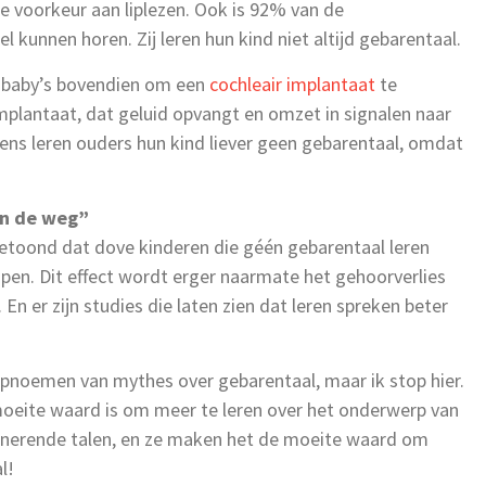
de voorkeur aan liplezen. Ook is 92% van de
 kunnen horen. Zij leren hun kind niet altijd gebarentaal.
 baby’s bovendien om een
cochleair implantaat
te
implantaat, dat geluid opvangt en omzet in signalen naar
ens leren ouders hun kind liever geen gebarentaal, omdat
in de weg”
etoond dat dove kinderen die géén gebarentaal leren
open. Dit effect wordt erger naarmate het gehoorverlies
 En er zijn studies die laten zien dat leren spreken beter
pnoemen van mythes over gebarentaal, maar ik stop hier.
 moeite waard is om meer te leren over het onderwerp van
scinerende talen, en ze maken het de moeite waard om
l!