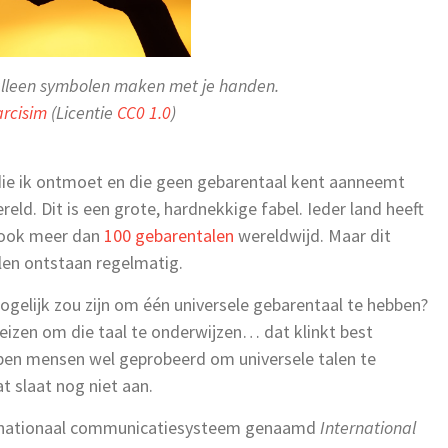
alleen symbolen maken met je handen.
rcisim
(Licentie
CC0 1.0
)
n die ik ontmoet en die geen gebarentaal kent aanneemt
eld. Dit is een grote, hardnekkige fabel. Ieder land heeft
n ook meer dan
100 gebarentalen
wereldwijd. Maar dit
alen ontstaan regelmatig.
mogelijk zou zijn om één universele gebarentaal te hebben?
reizen om die taal te onderwijzen… dat klinkt best
ben mensen wel geprobeerd om universele talen te
at slaat nog niet aan.
ernationaal communicatiesysteem genaamd
International