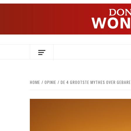
Ga
naar
de
inhoud
OVER HERSENEN EN WETENSCHAP // O
HOME
OPINIE
DE 4 GROOTSTE MYTHES OVER GEBARE