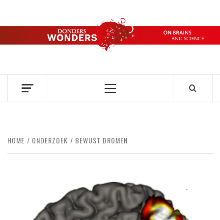
Ga
naar
de
DONDERS
inhoud
OVER HERSENEN EN WETENSCHAP // ON BRAINS AND
SCIENCE
WONDERS
Primair
menu
HOME
ONDERZOEK
BEWUST DROMEN