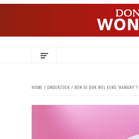
Ga
naar
de
inhoud
OVER HERSENEN EN WETENSCHAP // O
HOME
ONDERZOEK
BEN JIJ OOK WEL EENS ‘HANGRY’?