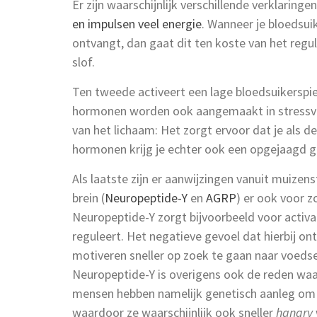
Er zijn waarschijnlijk verschillende verklaringe
en impulsen veel energie
. Wanneer je bloedsuik
ontvangt, dan gaat dit ten koste van het regule
slof.
Ten tweede activeert een lage bloedsuikerspi
hormonen worden ook aangemaakt in stressvol
van het lichaam: Het zorgt ervoor dat je als
hormonen krijg je echter ook een opgejaagd g
Als laatste zijn er aanwijzingen vanuit muizens
brein (
Neuropeptide-Y
en
AGRP
) er ook voor z
Neuropeptide-Y zorgt bijvoorbeeld voor activ
reguleert. Het negatieve gevoel dat hierbij on
motiveren sneller op zoek te gaan naar voedse
Neuropeptide-Y is overigens ook de reden waa
mensen hebben namelijk genetisch aanleg om
waardoor ze waarschijnlijk ook sneller
hangry