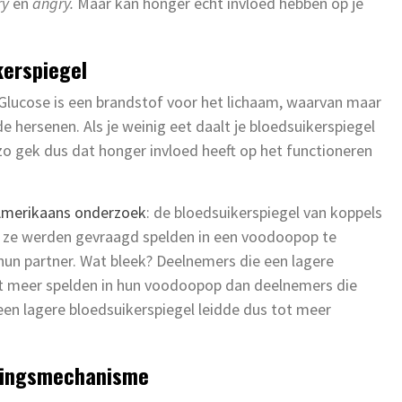
ry
en
angry.
Maar kan honger echt invloed hebben op je
kerspiegel
. Glucose is een brandstof voor het lichaam, waarvan maar
e hersenen. Als je weinig eet daalt je bloedsuikerspiegel
 zo gek dus dat honger invloed heeft op het functioneren
merikaans onderzoek
: de bloedsuikerspiegel van koppels
 ze werden gevraagd spelden in een voodoopop te
 hun partner. Wat bleek? Deelnemers die een lagere
nt meer spelden in hun voodoopop dan deelnemers die
en lagere bloedsuikerspiegel leidde dus tot meer
evingsmechanisme