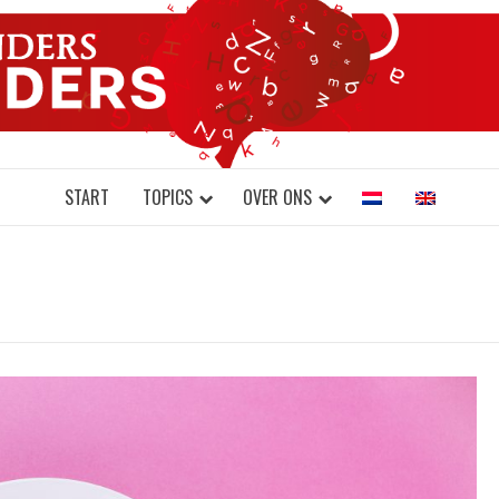
DONDERS W
N BRAINS AND SCIENCE
START
TOPICS
OVER ONS