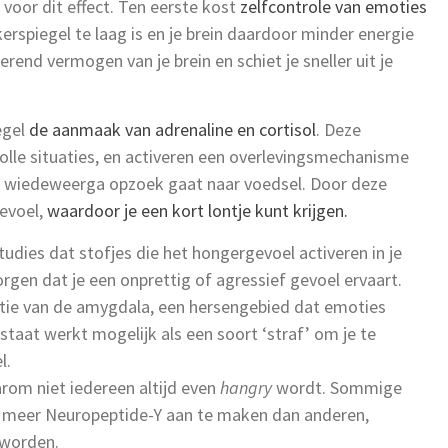
n voor dit effect. Ten eerste kost
zelfcontrole van emoties
erspiegel te laag is en je brein daardoor minder energie
rend vermogen van je brein en schiet je sneller uit je
egel
de aanmaak van adrenaline en cortisol
. Deze
le situaties, en activeren een overlevingsmechanisme
 de wiedeweerga opzoek gaat naar voedsel. Door deze
evoel,
waardoor je een kort lontje kunt krijgen.
tudies dat stofjes die het hongergevoel activeren in je
orgen dat je een onprettig of agressief gevoel ervaart.
atie van de amygdala, een hersengebied dat emoties
tstaat werkt mogelijk als een soort ‘straf’ om je te
l.
rom niet iedereen altijd even
hangry
wordt. Sommige
 meer Neuropeptide-Y aan te maken dan anderen,
worden.