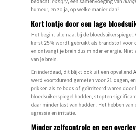
bedacht:
hangry
, een samenvoeging van
hung
humeur, en zo ja, op welke manier dan?
Kort lontje door een lage bloedsui
Het begint allemaal bij de bloedsuikerspiegel
liefst 25% wordt gebruikt als brandstof voor d
en ontvangt je brein dus minder energie. Niet
van je brein.
En inderdaad, dit blijkt ook uit een opvallend
A
werd voortdurend gemeten voor 21 dagen, en
prikken als ze boos of geïrriteerd waren door
bloedsuikerspiegel hadden, stopten significa
daar minder last van hadden. Het hebben van e
agressie en irritatie.
Minder zelfcontrole en een overl