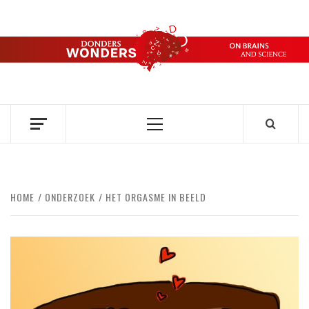
Ga
naar
de
DONDERS
inhoud
OVER HERSENEN EN WETENSCHAP // ON BRAINS AND
SCIENCE
WONDERS
Primair
menu
HOME
ONDERZOEK
HET ORGASME IN BEELD