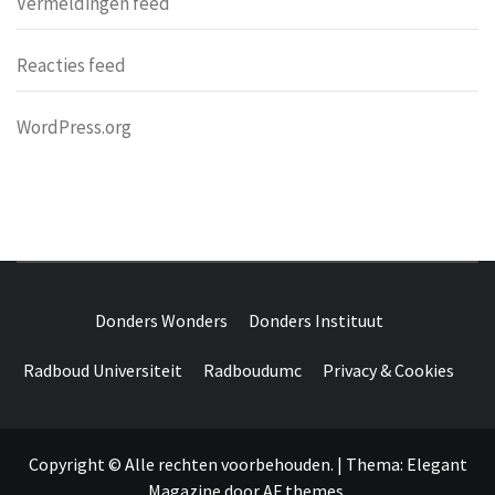
Vermeldingen feed
Reacties feed
WordPress.org
DONDERS
OVER HERSENEN EN WETENSCHAP // ON BRAINS AND
SCIENCE
Donders Wonders
Donders Instituut
WONDERS
Radboud Universiteit
Radboudumc
Privacy & Cookies
Copyright © Alle rechten voorbehouden.
|
Thema:
Elegant
Magazine
door
AF themes
.