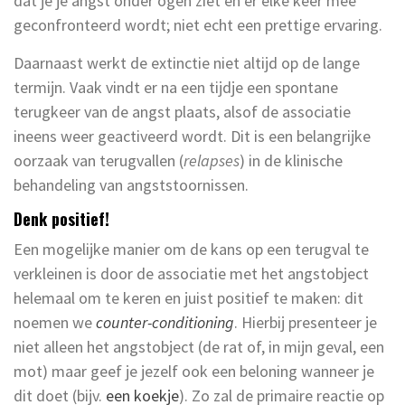
dat je je angst onder ogen ziet en er elke keer mee
geconfronteerd wordt; niet echt een prettige ervaring.
Daarnaast werkt de extinctie niet altijd op de lange
termijn. Vaak vindt er na een tijdje een spontane
terugkeer van de angst plaats, alsof de associatie
ineens weer geactiveerd wordt. Dit is een belangrijke
oorzaak van terugvallen (
relapses
) in de klinische
behandeling van angststoornissen.
Denk positief!
Een mogelijke manier om de kans op een terugval te
verkleinen is door de associatie met het angstobject
helemaal om te keren en juist positief te maken: dit
noemen we
counter-conditioning
. Hierbij presenteer je
niet alleen het angstobject (de rat of, in mijn geval, een
mot) maar geef je jezelf ook een beloning wanneer je
dit doet (bijv.
een koekje
). Zo zal de primaire reactie op