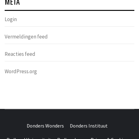
META
Login
Vermeldingen feed
Reacties feed
WordPress.org
DONDERS
OVER HERSENEN EN WETENSCHAP // ON BRAINS AND
SCIENCE
Donders Wonders
Donders Instituut
WONDERS