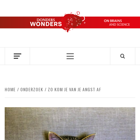
Ga
naar
de
DONDERS
inhoud
OVER HERSENEN EN WETENSCHAP // ON BRAINS AND
SCIENCE
WONDERS
Primair
menu
HOME
ONDERZOEK
ZO KOM JE VAN JE ANGST AF