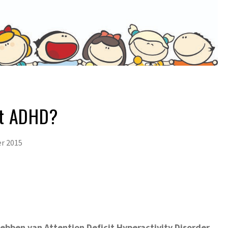
kt ADHD?
r 2015
bben van Attention Deficit Hyperactivity Disorder