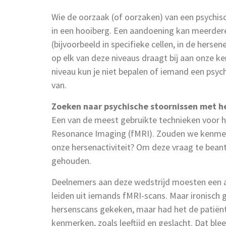
Wie de oorzaak (of oorzaken) van een psychis
in een hooiberg. Een aandoening kan meerdere
(bijvoorbeeld in specifieke cellen, in de herse
op elk van deze niveaus draagt bij aan onze k
niveau kun je niet bepalen of iemand een psyc
van.
Zoeken naar psychische stoornissen met h
Een van de meest gebruikte technieken voor h
Resonance Imaging (fMRI). Zouden we kenmer
onze hersenactiviteit? Om deze vraag te bea
gehouden.
Deelnemers aan deze wedstrijd moesten een a
leiden uit iemands fMRI-scans. Maar ironisch
hersenscans gekeken, maar had het de patiën
kenmerken, zoals leeftijd en geslacht. Dat ble