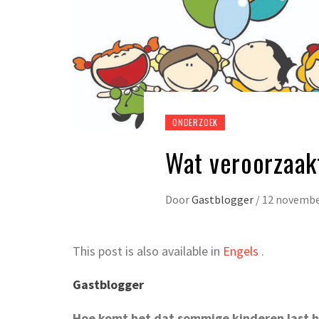
ONDERZOEK
Wat veroorzaa
Door
Gastblogger
/
12 novembe
This post is also available in
Engels
.
Gastblogger
Hoe komt het dat sommige kinderen last he