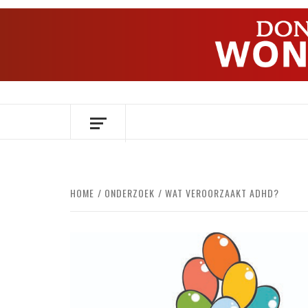
Ga
naar
de
inhoud
OVER HERSENEN EN WETENSCHAP // O
HOME
ONDERZOEK
WAT VEROORZAAKT ADHD?