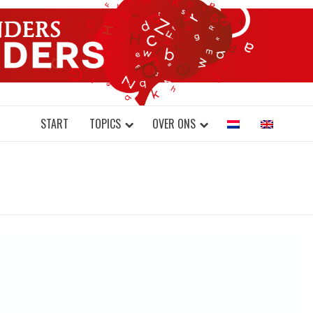
DONDERS W
N BRAINS AND SCIENCE
START
TOPICS
OVER ONS