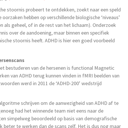
che stoornis probeert te ontdekken, zoekt naar een speld
 oorzaken hebben op verschillende biologische ‘niveaus’
nen als geheel, of in de rest van het lichaam). Onderzoek
ennis over de aandoening, maar binnen een specifiek
hische stoornis heeft. ADHD is hier een goed voorbeeld
ersenscans
et bestuderen van de hersenen is functional Magnetic
ken van ADHD terug kunnen vinden in fMRI beelden van
ntwoorden werd in 2011 de ‘ADHD-200’ wedstrijd
lgoritme schrijven om de aanwezigheid van ADHD af te
 genoeg had het winnende team niet eens naar de
ten simpelweg beoordeeld op basis van demografische
ek beter te werken dan de scans zelf. Het is dus nog maar