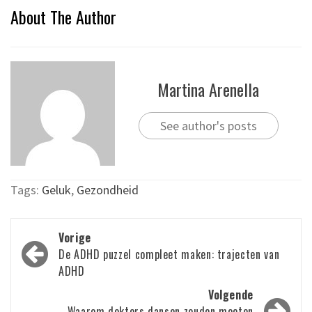
About The Author
Martina Arenella
See author's posts
Tags:
Geluk
,
Gezondheid
Bericht
Vorige
navigatie
De ADHD puzzel compleet maken: trajecten van
ADHD
Volgende
Waarom dokters dansen zouden moeten