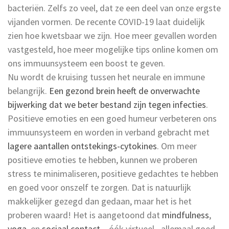
bacteriën. Zelfs zo veel, dat ze een deel van onze ergste
vijanden vormen. De recente COVID-19 laat duidelijk
zien hoe kwetsbaar we zijn. Hoe meer gevallen worden
vastgesteld, hoe meer mogelijke tips online komen om
ons immuunsysteem een boost te geven.
Nu wordt de kruising tussen het neurale en immune
belangrijk.
Een gezond brein heeft de onverwachte
bijwerking dat we beter bestand zijn tegen infecties
.
Positieve emoties en een goed humeur verbeteren ons
immuunsysteem en worden in verband gebracht met
lagere aantallen ontstekings-cytokines
. Om meer
positieve emoties te hebben, kunnen we proberen
stress te minimaliseren, positieve gedachtes te hebben
en goed voor onszelf te zorgen. Dat is natuurlijk
makkelijker gezegd dan gedaan, maar het is het
proberen waard! Het is aangetoond dat
mindfulness
,
yoga
, en
sociaal contact
– óók virtueel –allemaal goed