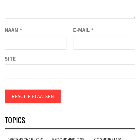
NAAM
*
E-MAIL
*
SITE
TOPICS
WETENSCHAP (314)
GEZONDHEID (185)
COGNITIE (115)