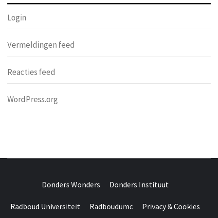
Login
Vermeldingen feed
Reacties feed
WordPress.org
DONDERS
OVER HERSENEN EN WETENSCHAP // ON BRAINS AND
SCIENCE
Donders Wonders
Donders Instituut
WONDERS
Radboud Universiteit
Radboudumc
Privacy & Cookies