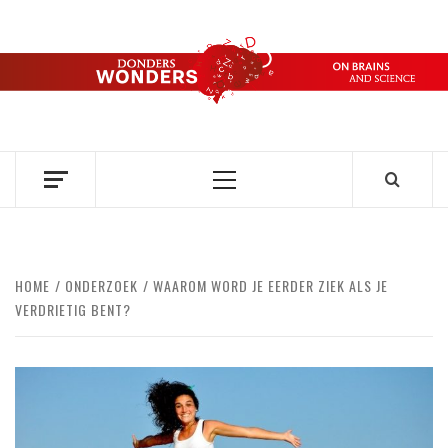
Ga
naar
de
DONDERS
inhoud
OVER HERSENEN EN WETENSCHAP // ON BRAINS AND
SCIENCE
WONDERS
Primair
menu
HOME
ONDERZOEK
WAAROM WORD JE EERDER ZIEK ALS JE
VERDRIETIG BENT?