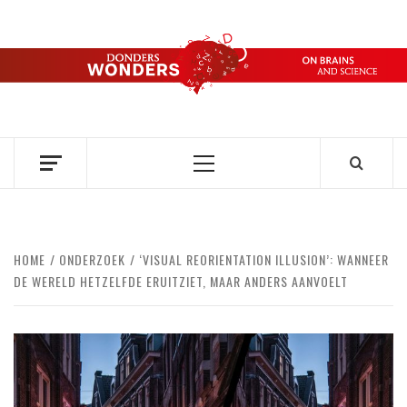
Ga
naar
de
DONDERS
inhoud
OVER HERSENEN EN WETENSCHAP // ON BRAINS AND
SCIENCE
WONDERS
Primair
menu
HOME
ONDERZOEK
‘VISUAL REORIENTATION ILLUSION’: WANNEER
DE WERELD HETZELFDE ERUITZIET, MAAR ANDERS AANVOELT