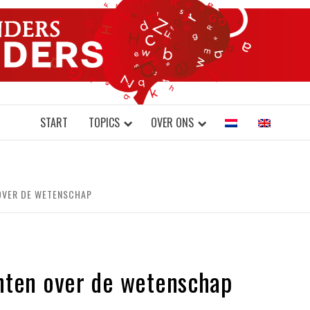
DONDERS W
N BRAINS AND SCIENCE
START
TOPICS
OVER ONS
 OVER DE WETENSCHAP
chten over de wetenschap