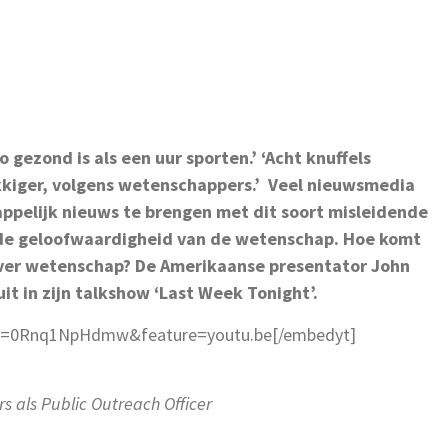
o gezond is als een uur sporten.’ ‘Acht knuffels
kiger, volgens wetenschappers.’ Veel nieuwsmedia
pelijk nieuws te brengen met dit soort misleidende
 de geloofwaardigheid van de wetenschap. Hoe komt
over wetenschap? De Amerikaanse presentator John
it in zijn talkshow ‘Last Week Tonight’.
?v=0Rnq1NpHdmw&feature=youtu.be[/embedyt]
rs als Public Outreach Officer