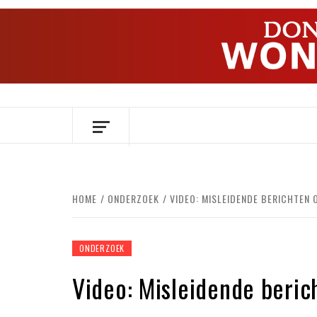
Ga
naar
de
inhoud
OVER HERSENEN EN WETENSCHAP // O
HOME
ONDERZOEK
VIDEO: MISLEIDENDE BERICHTEN
ONDERZOEK
Video: Misleidende beri