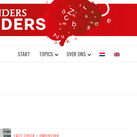
DONDERS W
N BRAINS AND SCIENCE
START
TOPICS
OVER ONS
FACT CHECK
/
ONDERZOEK