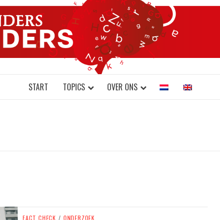
DONDERS W
N BRAINS AND SCIENCE
START
TOPICS
OVER ONS
FACT CHECK
/
ONDERZOEK