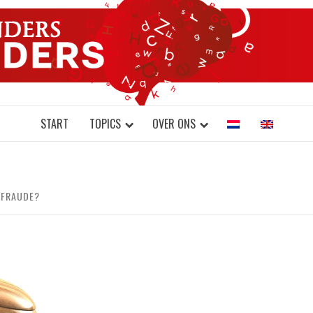
DONDERS W
N BRAINS AND SCIENCE
START
TOPICS
OVER ONS
 FRAUDE?