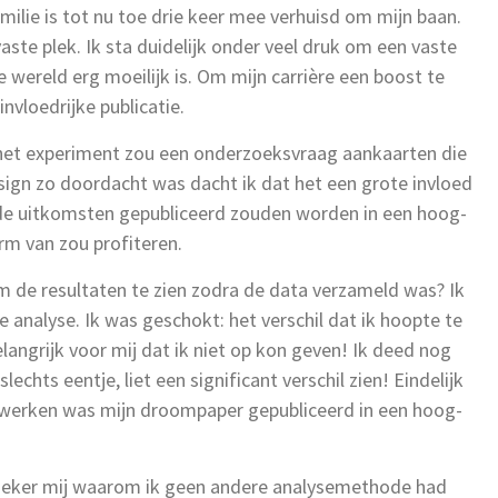
amilie is tot nu toe drie keer mee verhuisd om mijn baan.
ste plek. Ik sta duidelijk onder veel druk om een vaste
 wereld erg moeilijk is. Om mijn carrière een boost te
invloedrijke publicatie.
 het experiment zou een onderzoeksvraag aankaarten die
sign zo doordacht was dacht ik dat het een grote invloed
de uitkomsten gepubliceerd zouden worden in een hoog-
orm van zou profiteren.
om de resultaten te zien zodra de data verzameld was? Ik
analyse. Ik was geschokt: het verschil dat ik hoopte te
elangrijk voor mij dat ik niet op kon geven! Ik deed nog
chts eentje, liet een significant verschil zien! Eindelijk
d werken was mijn droompaper gepubliceerd in een hoog-
oeker mij waarom ik geen andere analysemethode had