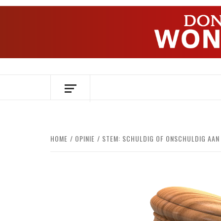
Ga
naar
de
inhoud
OVER HERSENEN EN WETENSCHAP // O
HOME
OPINIE
STEM: SCHULDIG OF ONSCHULDIG AAN