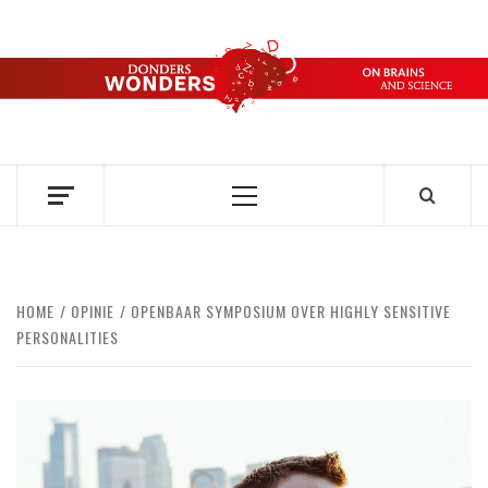
Ga
naar
de
DONDERS
inhoud
OVER HERSENEN EN WETENSCHAP // ON BRAINS AND
SCIENCE
WONDERS
Primair
menu
HOME
OPINIE
OPENBAAR SYMPOSIUM OVER HIGHLY SENSITIVE
PERSONALITIES