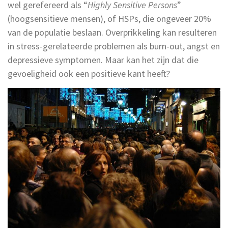
wel gerefereerd als “
Highly Sensitive Persons
”
(hoogsensitieve mensen), of HSPs, die ongeveer 20%
van de populatie beslaan. Overprikkeling kan resulteren
in stress-gerelateerde problemen als burn-out, angst en
depressieve symptomen. Maar kan het zijn dat die
gevoeligheid ook een positieve kant heeft?