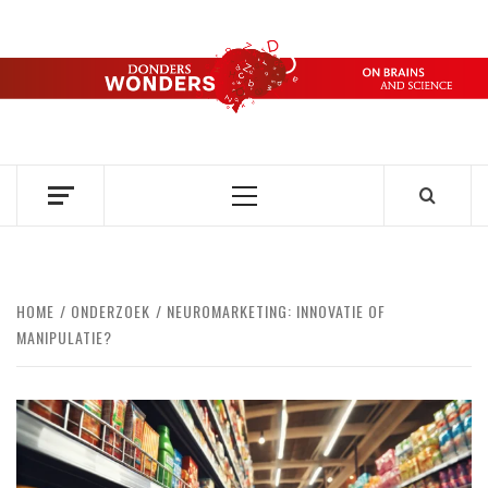
Ga
naar
de
DONDERS
inhoud
OVER HERSENEN EN WETENSCHAP // ON BRAINS AND
SCIENCE
WONDERS
Primair
menu
HOME
ONDERZOEK
NEUROMARKETING: INNOVATIE OF
MANIPULATIE?