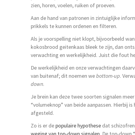
zien, horen, voelen, ruiken of proeven.
Aan de hand van patronen in zintuiglijke info
prikkels te kunnen ordenen en filteren.
Als je voorspelling niet klopt, bijvoorbeeld wa
kokosbrood geitenkaas bleek te zijn, dan ontst
verwachting en werkelijkheid. Juist die fout help
De werkelijkheid en onze verwachtingen daarva
van buitenaf; dit noemen we
bottom-up
. Verw
down
.
Je brein kan deze twee soorten signalen meer
“volumeknop” van beide aanpassen. Hierbij is 
afgesteld.
Zo is er de
populaire hypothese
dat schizofren
weging van top-down signalen
. De top-down 