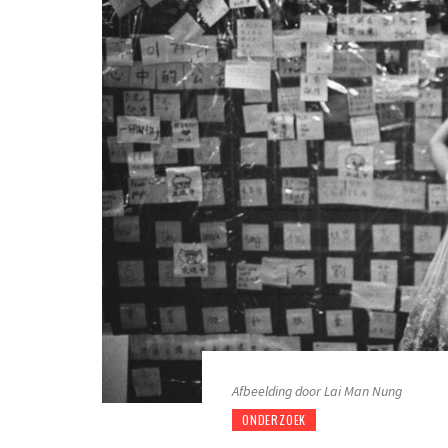
Afbeelding door Lai Man Nung
ONDERZOEK