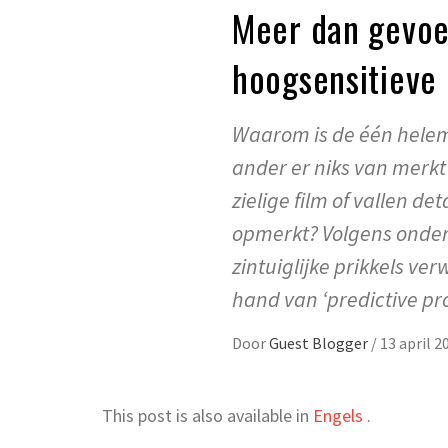
Meer dan gevoel
hoogsensitieve
Waarom is de één helema
ander er niks van merk
zielige film of vallen de
opmerkt? Volgens onder
zintuiglijke prikkels ve
hand van ‘predictive pro
Door
Guest Blogger
/
13 april 2
This post is also available in
Engels
.