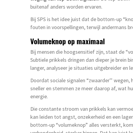
buitenaf anders worden ervaren.
Bij SPS is het idee juist dat de bottom-up “kn
fouten in voorspellingen, terwijl andermans br
Volumeknop op maximaal
Bij mensen die hoogsensitief zijn, staat de 
Subtiele prikkels dringen dan dieper je brein 
langer, analyseer je situaties uitgebreider en l
Doordat sociale signalen “zwaarder’’ wegen,
sneller en stemmen ze meer daarop af, wat hun
energie.
Die constante stroom van prikkels kan vermoei
kan leiden tot angst, onzekerheid en een lager
bottom-up “volumeknop” alles versterkt, komen
verbondenheid, sterker binnen. Dat kan juist l