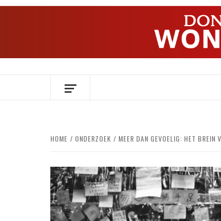
Ga
naar
de
inhoud
OVER HERSENEN EN WETENSCHAP // O
HOME
ONDERZOEK
MEER DAN GEVOELIG: HET BREIN