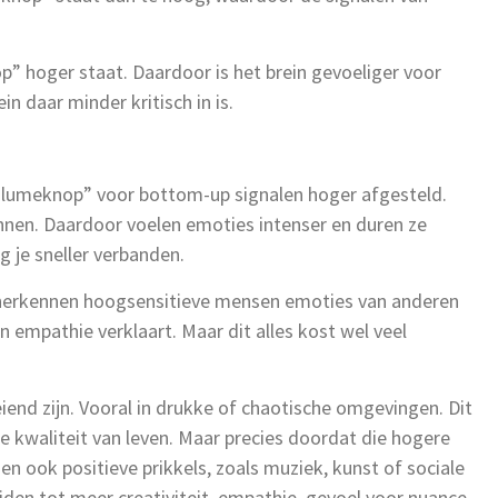
op” hoger staat. Daardoor is het brein gevoeliger voor
ein daar minder kritisch in is.
“volumeknop” voor bottom-up signalen hoger afgesteld.
binnen. Daardoor voelen emoties intenser en duren ze
eg je sneller verbanden.
 herkennen hoogsensitieve mensen emoties van anderen
 empathie verklaart. Maar dit alles kost wel veel
end zijn. Vooral in drukke of chaotische omgevingen. Dit
e kwaliteit van leven. Maar precies doordat die hogere
 ook positieve prikkels, zoals muziek, kunst of sociale
eiden tot meer creativiteit, empathie, gevoel voor nuance