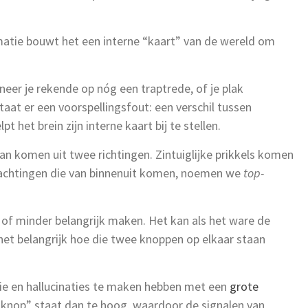
rmatie bouwt het een interne “kaart” van de wereld om
nneer je rekende op nóg een traptrede, of je plak
aat er een voorspellingsfout: een verschil tussen
t het brein zijn interne kaart bij te stellen.
n komen uit twee richtingen. Zintuiglijke prikkels komen
achtingen die van binnenuit komen, noemen we
top-
 of minder belangrijk maken. Het kan als het ware de
het belangrijk hoe die twee knoppen op elkaar staan
ie en hallucinaties te maken hebben met een
grote
“knop” staat dan te hoog, waardoor de signalen van