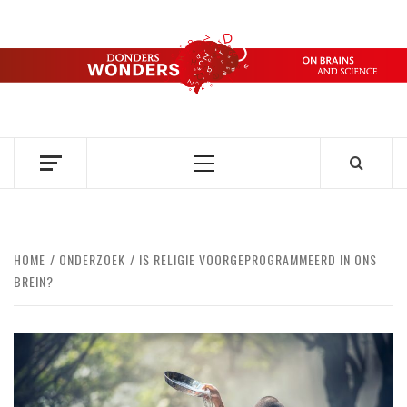
Ga
naar
de
DONDERS
inhoud
OVER HERSENEN EN WETENSCHAP // ON BRAINS AND
SCIENCE
WONDERS
Primair
menu
HOME
ONDERZOEK
IS RELIGIE VOORGEPROGRAMMEERD IN ONS
BREIN?