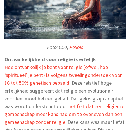
Foto: CC0,
Pexels
Ontvankelijkheid voor religie is erfelijk
Hoe ontvankelijk je bent voor religie (ofwel, hoe
‘spiritueel’ je bent) is volgens tweelingonderzoek voor
16 tot 50% genetisch bepaald
. Deze relatief hoge
erfelijkheid suggereert dat religie een evolutionair
voordeel moet hebben gehad. Dat gelovig zijn adaptief
was wordt ondersteunt door
het feit dat een religieuze
gemeenschap meer kans had om te overleven dan een
gemeenschap zonder religie
. Deze kans was maar liefst
vier keer
zo hoog voor een willekeurig jaar. Dit zou