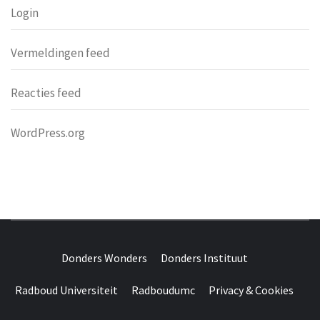
Login
Vermeldingen feed
Reacties feed
WordPress.org
DONDERS
OVER HERSENEN EN WETENSCHAP // ON BRAINS AND
SCIENCE
Donders Wonders
Donders Instituut
WONDERS
Radboud Universiteit
Radboudumc
Privacy & Cookies