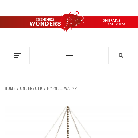
Ga
naar
de
DONDERS
inhoud
OVER HERSENEN EN WETENSCHAP // ON BRAINS AND
SCIENCE
WONDERS
Primair
menu
HOME
ONDERZOEK
HYPNO… WAT??