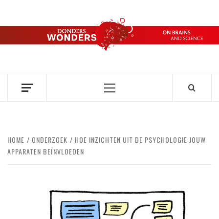
Ga
naar
de
DONDERS
inhoud
OVER HERSENEN EN WETENSCHAP // ON BRAINS AND
SCIENCE
WONDERS
Primair
menu
HOME
ONDERZOEK
HOE INZICHTEN UIT DE PSYCHOLOGIE JOUW
APPARATEN BEÏNVLOEDEN