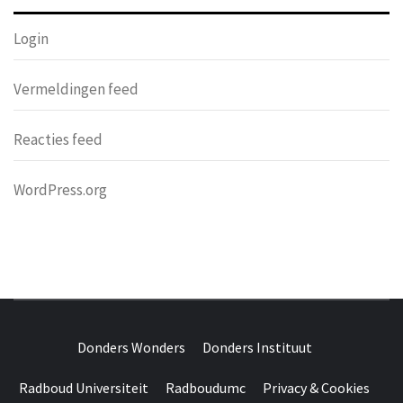
Login
Vermeldingen feed
Reacties feed
WordPress.org
DONDERS
OVER HERSENEN EN WETENSCHAP // ON BRAINS AND
SCIENCE
Donders Wonders
Donders Instituut
WONDERS
Radboud Universiteit
Radboudumc
Privacy & Cookies